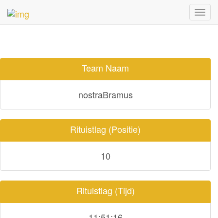
TEAM DETAILS
Toggl
navig
Team Naam
nostraBramus
Rituistlag (Positie)
10
Rituistlag (Tijd)
11:51:16