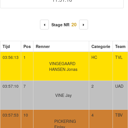
20
Stage NR
Tijd
Pos
Renner
Categorie
Team
03:56:13
1
HC
TVL
VINGEGAARD
HANSEN Jonas
03:57:10
7
2
UAD
VINE Jay
03:57:53
10
4
TBV
PICKERING
Finlay